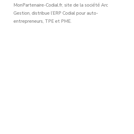
MonPartenaire-Codial.fr, site de la société Arc
Gestion, distribue l’ERP Codial pour auto-
entrepreneurs, TPE et PME.
Informations
Téléphone :
09.72.47.67.37
Adresse :
4-6 rue Camille Claudel
91600 Savigny/Orge
Blog