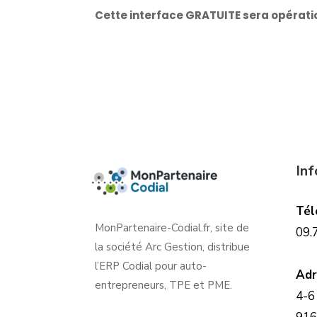
Cette interface GRATUITE sera opératio
In
Tél
MonPartenaire-Codial.fr, site de
09.
la société Arc Gestion, distribue
l’ERP Codial pour auto-
Adr
entrepreneurs, TPE et PME.
4-6