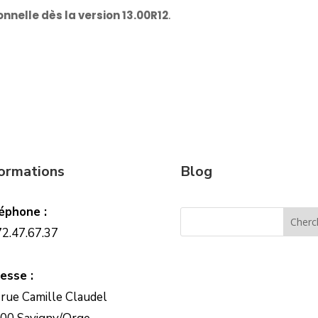
nnelle dès la version 13.00R12
.
formations
Blog
éphone :
72.47.67.37
esse :
 rue Camille Claudel