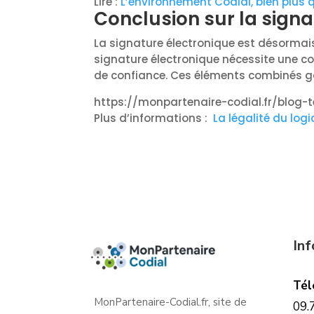
Lire :
L’environnement Codial, bien plus q
Conclusion sur la signa
La signature électronique est désormais
signature électronique nécessite une com
de confiance. Ces éléments combinés gar
https://monpartenaire-codial.fr/blog-
Plus d’informations :
La légalité du log
In
Tél
MonPartenaire-Codial.fr, site de
09.