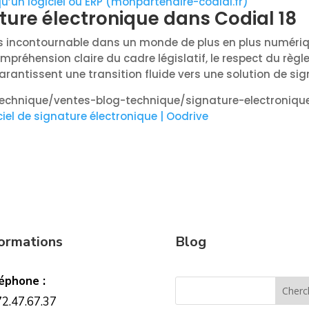
u’un logiciel ou ERP (monpartenaire-codial.fr)
ture électronique dans Codial 18
 incontournable dans un monde de plus en plus numérique.
préhension claire du cadre législatif, le respect du règle
antissent une transition fluide vers une solution de sig
technique/ventes-blog-technique/signature-electroniqu
iciel de signature électronique | Oodrive
formations
Blog
éphone :
72.47.67.37