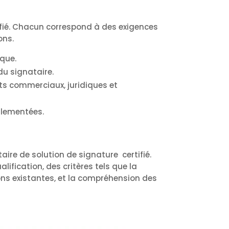
lifié. Chacun correspond à des exigences
ons.
ique.
 du signataire.
nts commerciaux, juridiques et
églementées.
taire de solution de signature certifié.
lification, des critères tels que la
tions existantes, et la compréhension des