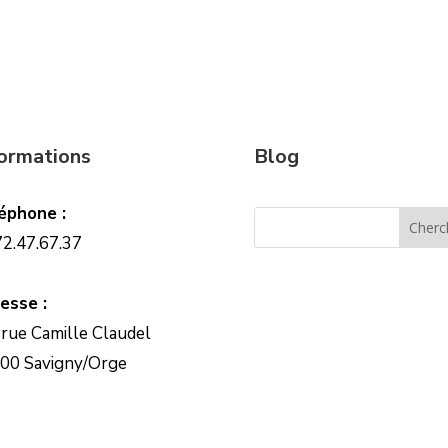
formations
Blog
éphone :
72.47.67.37
esse :
 rue Camille Claudel
00 Savigny/Orge