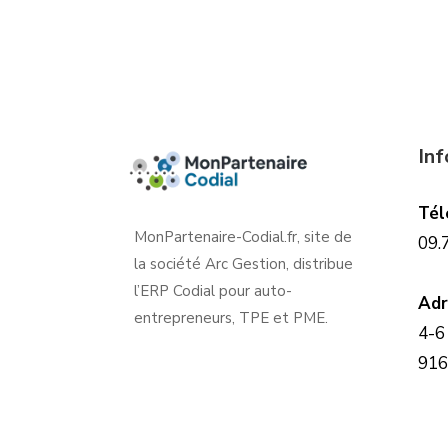
In
Tél
MonPartenaire-Codial.fr, site de
09.
la société Arc Gestion, distribue
l’ERP Codial pour auto-
Adr
entrepreneurs, TPE et PME.
4-6
916