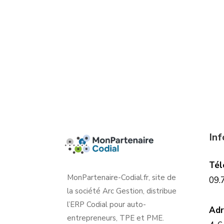
In
Tél
MonPartenaire-Codial.fr, site de
09.
la société Arc Gestion, distribue
l’ERP Codial pour auto-
Adr
entrepreneurs, TPE et PME.