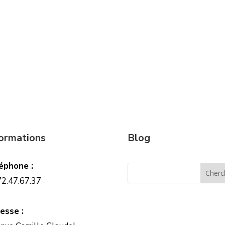
formations
Blog
éphone :
72.47.67.37
esse :