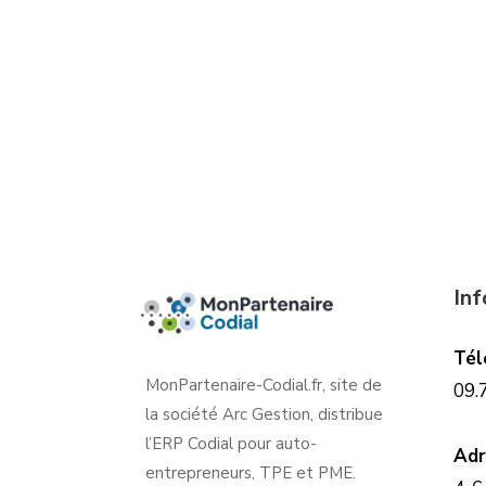
In
Tél
MonPartenaire-Codial.fr, site de
09.
la société Arc Gestion, distribue
l’ERP Codial pour auto-
Adr
entrepreneurs, TPE et PME.