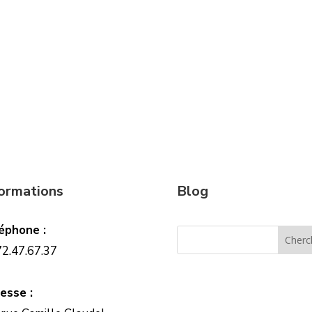
formations
Blog
éphone :
72.47.67.37
esse :