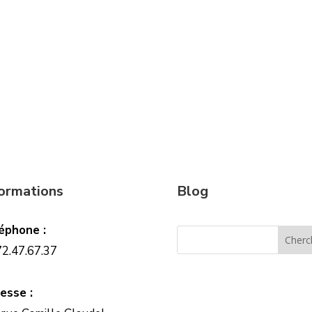
formations
Blog
éphone :
72.47.67.37
esse :