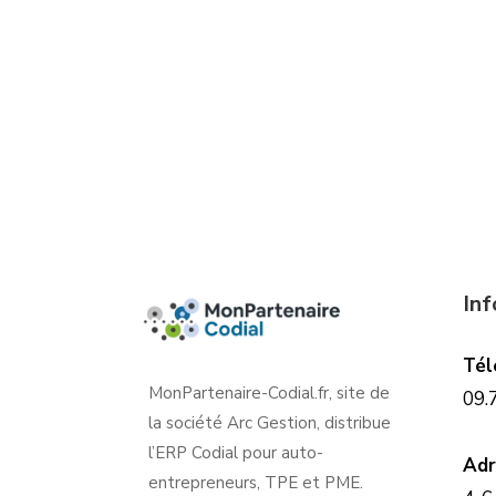
In
Tél
MonPartenaire-Codial.fr, site de
09.
la société Arc Gestion, distribue
l’ERP Codial pour auto-
Adr
entrepreneurs, TPE et PME.