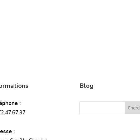
formations
Blog
éphone :
72.47.67.37
esse :