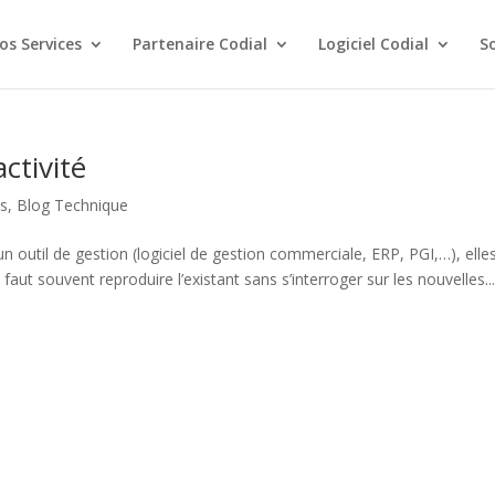
os Services
Partenaire Codial
Logiciel Codial
S
activité
ls
,
Blog Technique
n outil de gestion (logiciel de gestion commerciale, ERP, PGI,…), elle
aut souvent reproduire l’existant sans s’interroger sur les nouvelles..