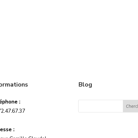
formations
Blog
éphone :
72.47.67.37
esse :