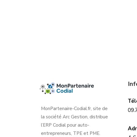
In
Tél
MonPartenaire-Codial.fr, site de
09.
la société Arc Gestion, distribue
l’ERP Codial pour auto-
Adr
entrepreneurs, TPE et PME.